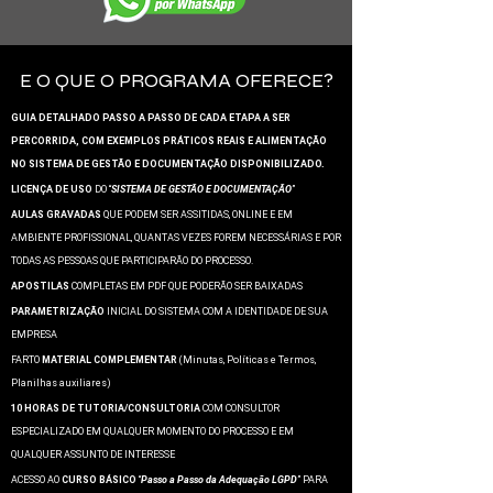
E O QUE O PROGRAMA OFERECE?
GUIA DETALHADO PASSO A PASSO DE CADA ETAPA A SER
PERCORRIDA, COM EXEMPLOS PRÁTICOS REAIS E ALIMENTAÇÃO
NO SISTEMA DE GESTÃO E DOCUMENTAÇÃO DISPONIBILIZADO.
LICENÇA DE USO
DO “
SISTEMA DE GESTÃO E DOCUMENTAÇÃO
”
AULAS GRAVADAS
QUE PODEM SER ASSITIDAS, ONLINE E EM
AMBIENTE PROFISSIONAL, QUANTAS VEZES FOREM NECESSÁRIAS E POR
TODAS AS PESSOAS QUE PARTICIPARÃO DO PROCESSO.
APOSTILAS
COMPLETAS EM PDF QUE PODERÃO SER BAIXADAS
PARAMETRIZAÇÃO
INICIAL DO SISTEMA COM A IDENTIDADE DE SUA
EMPRESA
FARTO
MATERIAL COMPLEMENTAR
(Minutas, Políticas e Termos,
Planilhas auxiliares)
10 HORAS DE TUTORIA/CONSULTORIA
COM CONSULTOR
ESPECIALIZADO EM QUALQUER MOMENTO DO PROCESSO E EM
QUALQUER ASSUNTO DE INTERESSE
ACESSO AO
CURSO BÁSICO
“
Passo a Passo da Adequação LGPD
” PARA