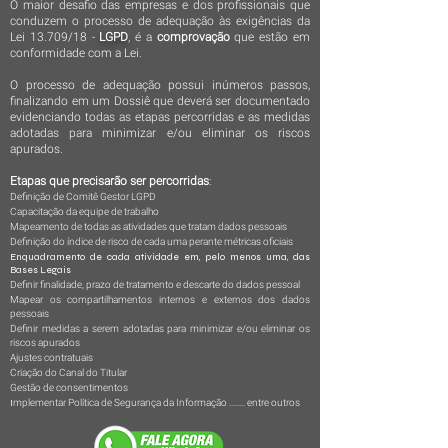
O maior desafio das empresas e dos profissionais que
conduzem o processo de adequação às exigências da
Lei 13.709/18 -
LGPD
, é a
comprovação
que estão em
conformidade com a Lei.
O processo de adequação possui inúmeros passos,
finalizando em um Dossiê que deverá ser documentado
evidenciando todas as etapas percorridas e as medidas
adotadas para minimizar e/ou eliminar os riscos
apurados.
Etapas que precisarão ser percorridas
:
Definição de Comitê Gestor LGPD
Capacitação da equipe de trabalho
Mapeamento de todas as atividades que tratam dados pessoais
Definição do índice de risco de cada uma perante métricas oficiais
Enquadramento de cada atividade em, pelo menos uma, das
Bases Legais
Definir finalidade, prazo de tratamento e descarte do dados pessoal
Mapear os compartilhamentos internos e externos dos dados
pessoais
Definir medidas a serem adotadas para minimizar e/ou eliminar os
riscos apurados
Ajustes contratuais
Criação do Canal do Titular
Gestão de consentimentos
I
mplementar Política de Segurança da Informação ........ entre outros