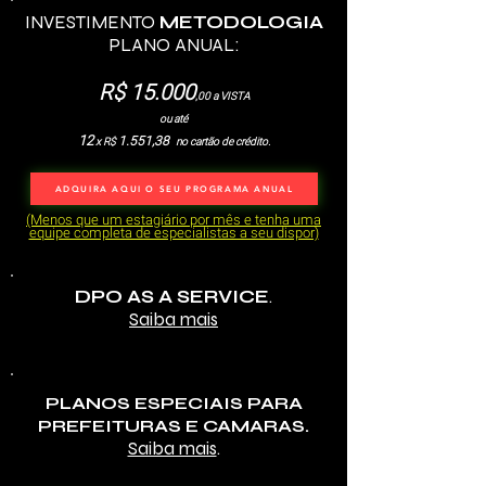
INVESTIMENTO
METODOLOGIA
PLANO ANUAL:
R$
15.000
,
00 a VISTA
ou até
12
1.551,38
x R$
no cartão de crédito.
ADQUIRA AQUI O SEU PROGRAMA ANUAL
(Menos que um estagiário por mês e tenha uma
equipe completa de especialistas a seu dispor)
DPO AS A SERVICE
.
Saiba mais
PLANOS ESPECIAIS PARA
PREFEITURAS E CAMARAS.
Saiba mais
.