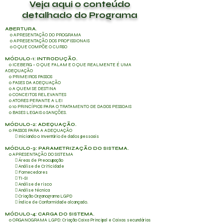
Veja aqui o conteúdo
detalhado do Programa
ABERTURA
.
o APRESENTAÇÃO DO PROGRAMA
o APRESENTAÇÃO DOS PROFISSIONAIS
o O QUE COMPÕE O CURSO
MÓDULO-1: INTRODUÇÃO.
o ICEBERG – O QUE FALAM E O QUE REALMENTE É UMA
ADEQUAÇÃO
o PRIMEIROS PASSOS
o FASES DA ADEQUAÇÃO
o A QUEM SE DESTINA
o CONCEITOS RELEVANTES
o ATORES PERANTE A LEI
o 10 PRINCÍPIOS PARA O TRATAMENTO DE DADOS PESSOAIS
o BASES LEGAIS o SANÇÕES.
MÓDULO-2: ADEQUAÇÃO.
o PASSOS PARA A ADEQUAÇÃO
 Iniciando o Inventário de dados pessoais
MÓDULO-3: PARAMETRIZAÇÃO DO SISTEMA.
o APRESENTAÇÃO DO SISTEMA
 Áreas de Preocupação
 Análise de Criticidade
 Fornecedores
 TI-SI
 Análise de risco
 Análise técnica
 Criação Organograma LGPD
 Índice de Conformidade alcançado.
MÓDULO-4: CARGA DO SISTEMA.
o ORGANOGRAMA LGPD: Criação Caixa Principal e Caixas secundárias