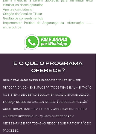
Definir medidas a serem adotadas para minimizar e/ou
eliminar os riscos apurados
Ajustes contratuais
Criação do Canal do Titular
Gestão de consentimentos
Implementar Política de Segurança da Informação ........
entre outros​
E O QUE O PROGRAMA
OFERECE?
GUIA DETALHADO PASSO A PASSO
DE CADA ETAPA A SER
PERCORRIDA, COM EXEMPLOS PRÁTICOS REAIS E ALIMENTAÇÃO
NO SISTEMA DE GESTÃO E DOCUMENTAÇÃO DISPONIBILIZADO.
LICENÇA DE USO
DO “
SISTEMA DE GESTÃO E DOCUMENTAÇÃO
”
AULAS GRAVADAS
QUE PODEM SER ASSITIDAS, ONLINE E EM
AMBIENTE PROFISSIONAL, QUANTAS VEZES FOREM
NECESSÁRIAS E POR TODAS AS PESSOAS QUE PARTICIPARÃO DO
PROCESSO.