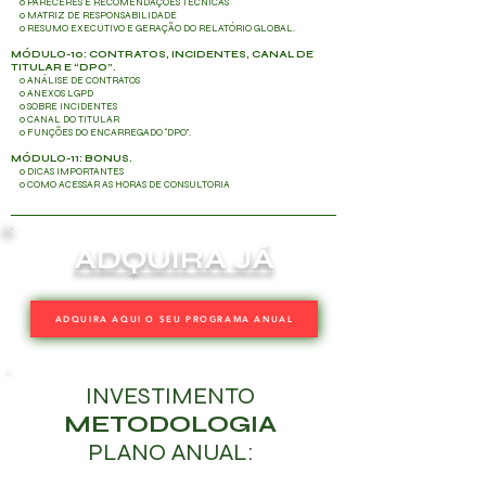
o PARECERES E RECOMENDAÇÕES TÉCNICAS
o MATRIZ DE RESPONSABILIDADE
o RESUMO EXECUTIVO E GERAÇÃO DO RELATÓRIO GLOBAL.
MÓDULO-10: CONTRATOS, INCIDENTES, CANAL DE
TITULAR E “DPO”.
o ANÁLISE DE CONTRATOS
o ANEXOS LGPD
o SOBRE INCIDENTES
o CANAL DO TITULAR
o FUNÇÕES DO ENCARREGADO “DPO”.
MÓDULO-11: BONUS.
o DICAS IMPORTANTES
o COMO ACESSAR AS HORAS DE CONSULTORIA
ADQUIRA JÁ
ADQUIRA AQUI O SEU PROGRAMA ANUAL
INVESTIMENTO
METODOLOGIA
PLANO ANUAL: