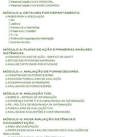
 Parametrização CAIXA PRINCIPAL
 Parametrização CAIXAS SECUNDÁRIAS.
MÓDULO-5: DETALHES POR DEPARTAMENTO.
o PASSOS PARA A ADEQUAÇÃO
 RH
 Jurídico
 Comercial e Marketing
 Financeira / Contábil
 TI / SI
 Política de Segurança da Informação.
 Acertos do Site.
MÓDULO-6: PLANO DE AÇÃO E PRIMEIRAS ANÁLISES
SISTÊMICAS.
o CRIANDO O PLANO DE AÇÃO – GRAFICO DE GANTT
o ESTUDO DAS ATIVIDADES MAPEADAS
o ANALISE CRITICIDADE POR ATIVIDADE.
MÓDULO-7: AVALIAÇÃO DE FORNECEDORES.
o CADASTRANDO OS FORNECEDORES
o ENVIANDO FORMULÁRIO DE AVALIAÇÃO
o ACOMPANHANDO AS RESPOSTAS
o ANALISANDO OS FORNECEDORES.
MÓDULO-8: AVALIAÇÃO TI/SI.
o SOBRE SI – SISTEMA DE INFORMAÇÃO
o DIFERENÇA ENTRE TI E SI o SEGURANÇA DA INFORMAÇÃO
o PSI - POLÍTICA DE SEGURANÇA DA INFORMAÇÃO
o FORMULÁRIO DE AVALIAÇÃO TI/SI
o ANALISANDO AS QUESTÕES E CONFORMIDADES.
MÓDULO-9: NOVA AVALIAÇÃO SISTÊMICA E
DOCUMENTAÇÃO.
o ÁREA DOCUMENTAÇÃO
o PERFAZENDO NOVA ANALISE COM ESTUDO E AVALIAÇÕES DE
RESULTADOS