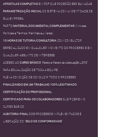
APOSTILAS COMPLETAS
EM PDF QUE PODERÃO SER BAIXADAS
PARAMETRIZAÇÃO INICIAL
DO SISTEMA COM A IDENTIDADE DE
SUA EMPRESA
FARTO
MATERIAL DOCUMENTAL COMPLEMENTAR
(Minutas,
Políticas e Termos, Planilhas auxiliares)
10 HORAS DE TUTORIA/CONSULTORIA
COM CONSULTOR
ESPECIALIZADO EM QUALQUER MOMENTO DO PROCESSO E EM
QUALQUER ASSUNTO DE INTERESSE
ACESSO AO
CURSO BÁSICO
“
Passo a Passo da Adequação LGPD
”
PARA EQUALIZAÇÃO DE TODA A EQUIPE.
PLENA CONDIÇÃO DE CONDUZIR TODO O PROCESSO
FINALIZANDO EM UM TRABALHO
100% LEGITIMADO
.
CERTIFICAÇÃO DO PROFISSIONAL
.
CERTIFICADO PARA OS COLABORADORES
QUE FIZEREM O
CURSO BÁSICO.
AUDITORIA FINAL
DOS PROCESSOS IMPLEMENTADOS E
LIBERAÇÃO DO "
SELO DE CONFORMIDADE
"